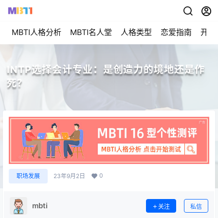
MBTI人格分析
MBTI名人堂
人格类型
恋爱指南
开始
INTP选择会计专业：是创造力的境地还是作
死？
0
职场发展
23年9月2日
mbti
关注
私信