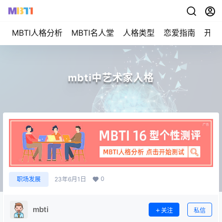
MBTI人格分析
MBTI名人堂
人格类型
恋爱指南
开始
mbti中艺术家人格
0
职场发展
23年6月1日
mbti
关注
私信