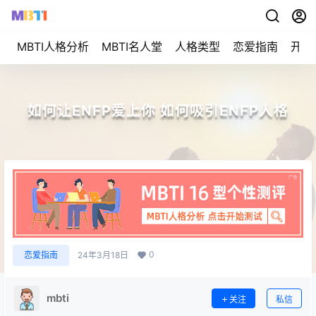
MBTI人格分析
MBTI名人堂
人格类型
恋爱指南
开始
如何让ENFP爱上你 如何吸引ENFP人格
0
恋爱指南
24年3月18日
mbti
关注
私信