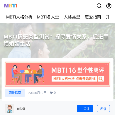
MBTI人格分析
MBTI名人堂
人格类型
恋爱指南
开始
MBTI情感类型测试：探寻爱情关系，促进幸
福婚姻生活
0
恋爱指南
23年6月12日
mbti
关注
私信