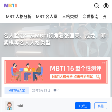
MBTI人格分析
MBTI名人堂
人格类型
恋爱指南
开始
名人脸谱：从MBTI视角看张国荣、成龙、邓
紫棋等名人人格类型
0
MBTI名人堂
23年6月23日
mbti
关注
私信