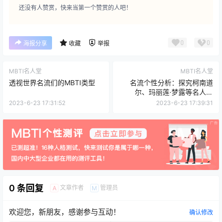
还没有人赞赏，快来当第一个赞赏的人吧！
0
0
海报分享
收藏
举报
MBTI名人堂
MBTI名人堂
透视世界名流们的MBTI类型
名流个性分析：探究柯南道
尔、玛丽莲·梦露等名人的
MBTI类型
2023-6-23 17:31:52
2023-6-23 17:39:31
0 条回复
文章作者
管理员
A
M
欢迎您，新朋友，感谢参与互动！
确认修改