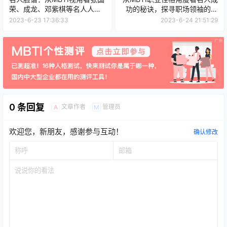
荣、成龙、邓紫棋等名人人格
功的秘诀，探寻职场领袖的共
类型
性特质
2023-6-23 17:36:33
2023-6-24 21:51:29
0 条回复
文章作者
管理员
A
M
欢迎您，新朋友，感谢参与互动！
确认修改