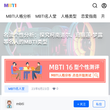
MBTI人格分析
MBTI名人堂
人格类型
恋爱指南
开始
名流个性分析：探究柯南道尔、玛丽莲·梦露
等名人的MBTI类型
0
MBTI名人堂
23年6月23日
mbti
关注
私信