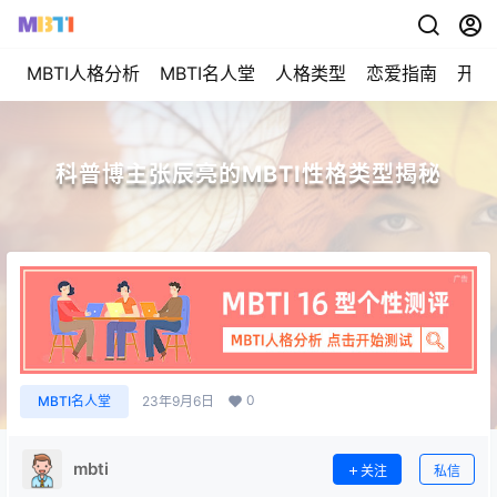
MBTI人格分析
MBTI名人堂
人格类型
恋爱指南
开始
科普博主张辰亮的MBTI性格类型揭秘
0
MBTI名人堂
23年9月6日
mbti
关注
私信