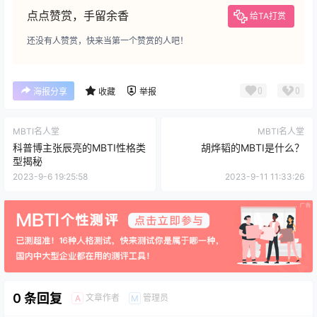
点点赞赏，手留余香
给TA打赏
还没有人赞赏，快来当第一个赞赏的人吧！
0
0
海报分享
收藏
举报
MBTI名人堂
MBTI名人堂
科普博主张辰亮的MBTI性格类
胡烨韬的MBTI是什么？
型揭秘
2023-9-6 19:25:58
2023-9-11 11:33:26
0 条回复
文章作者
管理员
A
M