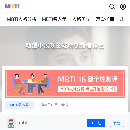
MBTI人格分析
MBTI名人堂
人格类型
恋爱指南
开始
动漫中展现的聪明创新者角色
0
MBTI名人堂
23年9月11日
mbti
关注
私信