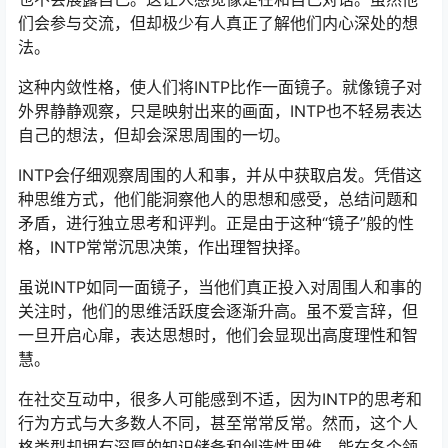
们会参与交流，但却极少有人真正了解他们内心深处的想
法。
这种内敛性格，使人们将INTP比作一面镜子。就像镜子对
外界静静观察，只是映射出来的画面，INTP也不轻易表达
自己的想法，但却会深思周围的一切。
INTP会仔细观察周围的人和事，并从中获取启发。凭借这
种思维方式，他们能洞察他人的思想和感受，总结问题和
矛盾，进行独立思考和评判。正是由于这种“镜子”般的性
格，INTP常常沉思决策，作出理智抉择。
虽说INTP如同一面镜子，当他们真正投入对周围人和事的
关注时，他们的思维活跃度会逐渐升高。虽不爱言辞，但
一旦开启心扉，表达思想时，他们会显现出高度理性和智
慧。
在社交互动中，很多人可能感到不适，因为INTP的思考和
行为方式与大多数人不同，甚至常常反常。然而，这个人
格类型却拥有深厚的知识储备和创造性思维，能在各个领