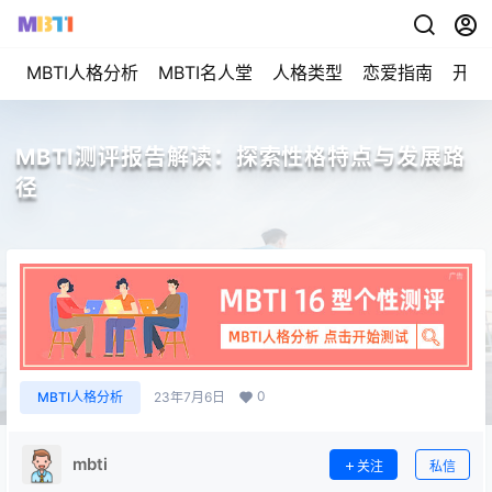
MBTI人格分析
MBTI名人堂
人格类型
恋爱指南
开始
MBTI测评报告解读：探索性格特点与发展路
径
0
MBTI人格分析
23年7月6日
mbti
关注
私信