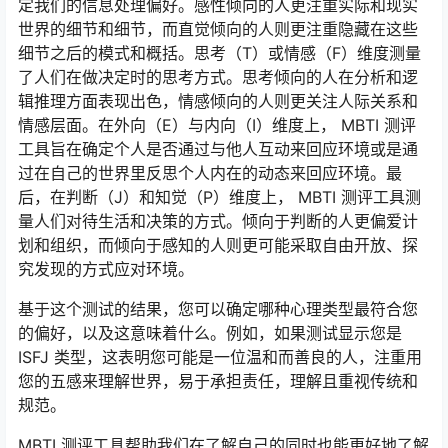
定我们的信息处理偏好。感性倾向的人更注重实际和现实
世界的细节和细节，而直觉倾向的人则更注重隐藏在这些
细节之后的模式和概括。思考（T）或情感（F）维度测量
了人们在做决定时的思考方式。思考倾向的人在分析和逻
辑推理方面表现出色，情感倾向的人则更关注人际关系和
情感层面。在外向（E）与内向（I）维度上， MBTI 测评
工具旨在确定个人是否通过与他人互动来回应环境或是通
过在自己的世界里反思个人内在的动态来回应环境。最
后，在判断（J）和知觉（P）维度上， MBTI 测评工具测
量人们对待生活和决策的方式。倾向于判断的人更偏爱计
划和组织，而倾向于感知的人则更可能采取自由开放、探
究发现的方式应对环境。
基于这个测试的结果，您可以确定哪种心理类型最符合您
的偏好，以及这意味着什么。例如，如果测试显示您是
ISFJ 类型，这表明您可能是一位温和而善良的人，注重用
您的五感来理解世界，易于承担责任，理解且重视传统和
规范。
MBTI 测评工具帮助我们在了解自己的同时也能更好地了解