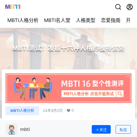
MBTI人格分析
MBTI名人堂
人格类型
恋爱指南
开始
MBTI测试：发掘十六种人格的独特优势
0
MBTI人格分析
24年9月2日
mbti
关注
私信