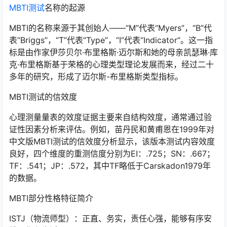
MBTI测试
名称的起源
MBTI的名称来源于其创始人——“M”代表“Myers”，“B”代
表“Briggs”，“T”代表“Type”，“I”代表“Indicator”。这一指
标是由作家伊莎贝尔·布里格斯·迈尔斯和她的母亲凯瑟琳·库
克·布里格斯基于荣格的心理类型理论发展而来，经过二十
多年的研究，形成了迈尔斯-布里格斯类型指标。
MBTI测试的信效度
心理测量量表的效度证据主要来自结构效度，通常通过验
证性因素分析来评估。例如，苗丹民和黄甫恩在1999年对
中文版MBTI测试的信效度分析显示，该版本测试内容效度
良好，四个维度的重测信度分别为EI：.725；SN：.667；
TF：.541；JP：.572，其中TF略低于Carskadon1979年
的数据。
MBTI部分性格特征简介
ISTJ（物流师型）：正直、务实，责任心强，能够有序安