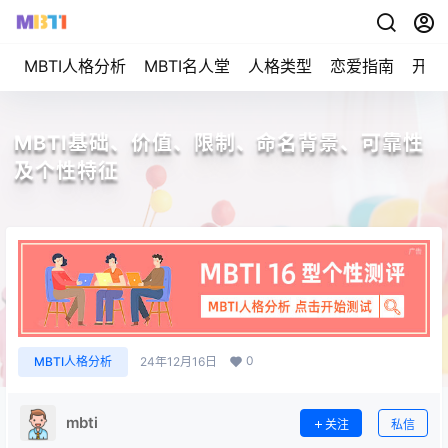
MBTI人格分析
MBTI名人堂
人格类型
恋爱指南
开始
MBTI基础、价值、限制、命名背景、可靠性
及个性特征
0
MBTI人格分析
24年12月16日
mbti
关注
私信