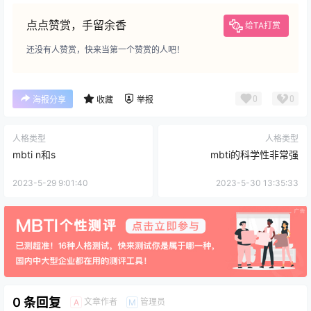
点点赞赏，手留余香
给TA打赏
还没有人赞赏，快来当第一个赞赏的人吧！
0
0
海报分享
收藏
举报
人格类型
人格类型
mbti n和s
mbti的科学性非常强
2023-5-29 9:01:40
2023-5-30 13:35:33
0 条回复
文章作者
管理员
A
M