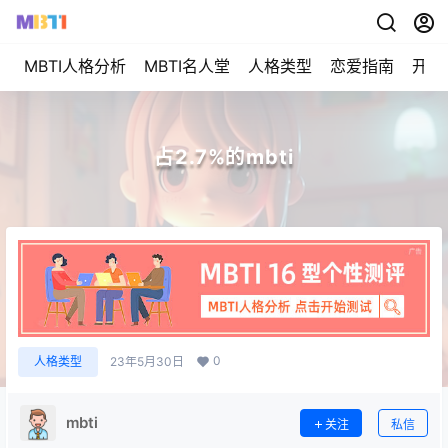
MBTI人格分析
MBTI名人堂
人格类型
恋爱指南
开始
占2.7%的mbti
0
人格类型
23年5月30日
mbti
关注
私信