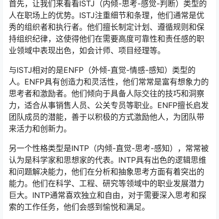
首先，让我们来看看ISTJ（内倾-思考-感觉-判断）类型的
人在职场上的优势。ISTJ注重细节和条理，他们通常是优
秀的组织者和执行者。他们擅长制定计划、遵循规则和保
持组织纪律，这使得他们在需要高度可靠性和责任感的职
业领域中表现出色，如会计师、项目经理等。
与ISTJ相对的是ENFP（外倾-直觉-情感-感知）类型的
人。ENFP具有创造力和灵活性，他们常常是富有想象力的
思考者和激励者。他们倾向于具备人际交往的技巧和洞察
力，适合从事销售人员、公关专员等职业。ENFP擅长启发
团队成员的潜能，善于以积极的方式激励他人，为团队带
来活力和创新力。
另一个性格类型是INTP（内倾-直觉-思考-感知），常常被
认为是科学家和思想家的代表。INTP具有出色的逻辑思维
和问题解决能力，他们在分析和抽象思考方面有着突出的
能力。他们在科学、工程、研究等领域中的职业发展潜力
巨大。INTP通常喜欢独立和自由，对于需要深入思考和探
索的工作任务，他们会感到愉悦和满足。