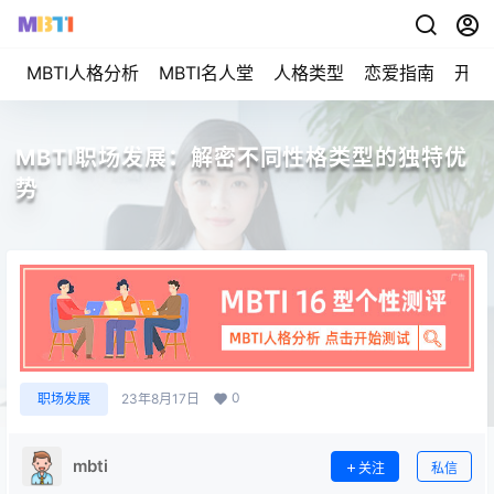
MBTI人格分析
MBTI名人堂
人格类型
恋爱指南
开始
MBTI职场发展：解密不同性格类型的独特优
势
0
职场发展
23年8月17日
mbti
关注
私信