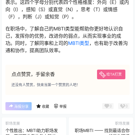
表示。这四个字母分别代表四个性格维度：外向（E）或内
向（I），感知（S）或直觉（N），思考（T）或情感
（F），判断（J）或知觉（P）。
在职场中，了解自己的MBTI类型能帮助你更好地认识自
己，发挥你的优势，改进你的弱点，从而实现事业的成
功。同时，了解同事和上司的
MBTI类型
，也有助于改善沟
通和协作，提高团队效率。
点点赞赏，手留余香
给TA打赏
还没有人赞赏，快来当第一个赞赏的人吧！
0
0
海报分享
收藏
举报
职场发展
职场发展
个性胜出：MBTI助力职场发
职场MBTI —— 找到最适合你