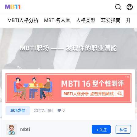
MBTI人格分析
MBTI名人堂
人格类型
恋爱指南
开始
MBTI职场 —— 发现你的职业潜能
0
职场发展
23年7月6日
mbti
关注
私信