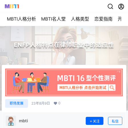
MBTI人格分析
MBTI名人堂
人格类型
恋爱指南
开始
ENFP人格特点在律师职业中的适应性
0
职场发展
23年8月9日
mbti
关注
私信